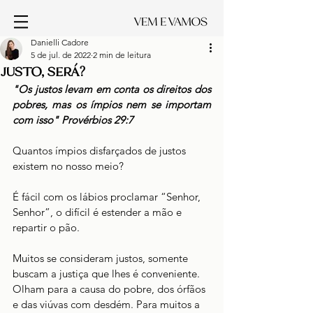
Danielli Cadore
5 de jul. de 2022
2 min de leitura
JUSTO, SERÁ?
"Os justos levam em conta os direitos dos 
pobres, mas os ímpios nem se importam 
com isso" Provérbios 29:7
Quantos ímpios disfarçados de justos 
existem no nosso meio?
É fácil com os lábios proclamar “Senhor, 
Senhor”, o difícil é estender a mão e 
repartir o pão. 
Muitos se consideram justos, somente 
buscam a justiça que lhes é conveniente. 
Olham para a causa do pobre, dos órfãos 
e das viúvas com desdém. Para muitos a 