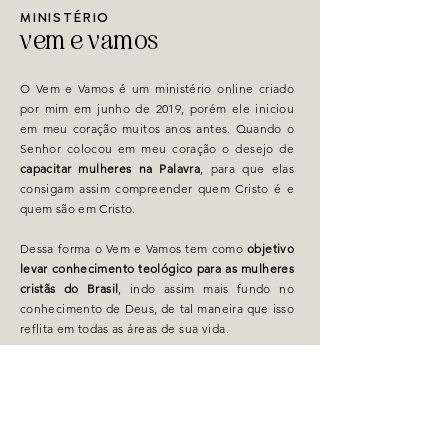
MINISTÉRIO
vem e vamos
O Vem e Vamos é um ministério online criado
por mim em junho de 2019, porém ele iniciou
em meu coração muitos anos antes. Quando o
Senhor colocou em meu coração o desejo de
capacitar mulheres na Palavra
, para que elas
consigam assim compreender quem Cristo é e
quem são em Cristo.
Dessa forma o Vem e Vamos tem como
objetivo
levar conhecimento teológico para as mulheres
cristãs do Brasil
, indo assim mais fundo no
conhecimento de Deus, de tal maneira que isso
reflita em todas as
áreas de sua vida.
O ministério tem como
missão
ensinar teologia
para o cotidiano, incentivando mulheres a viver
para a glória de Deus em todos os momentos
do seu dia, até nos mais ordinários.