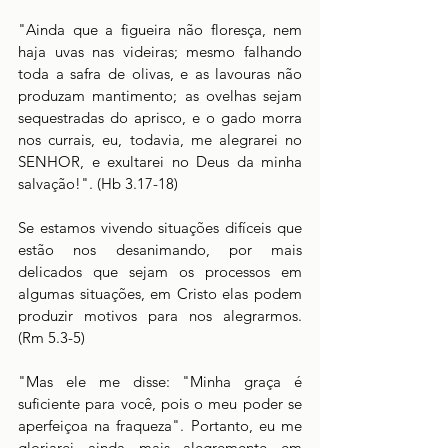
"Ainda que a figueira não floresça, nem 
haja uvas nas videiras; mesmo falhando 
toda a safra de olivas, e as lavouras não 
produzam mantimento; as ovelhas sejam 
sequestradas do aprisco, e o gado morra 
nos currais, eu, todavia, me alegrarei no 
SENHOR, e exultarei no Deus da minha 
salvação!". (Hb 3.17-18)
Se estamos vivendo situações difíceis que 
estão nos desanimando, por mais 
delicados que sejam os processos em 
algumas situações, em Cristo elas podem 
produzir motivos para nos alegrarmos. 
(Rm 5.3-5)
"Mas ele me disse: "Minha graça é 
suficiente para você, pois o meu poder se 
aperfeiçoa na fraqueza". Portanto, eu me 
gloriarei ainda mais alegremente em 