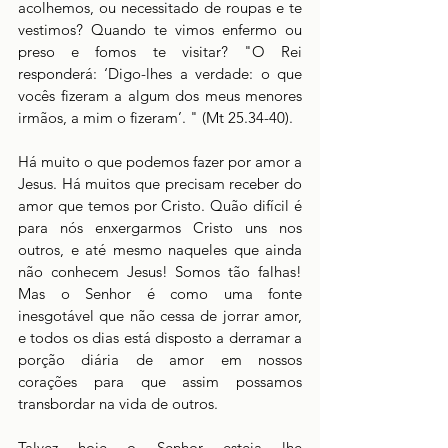
acolhemos, ou necessitado de roupas e te 
vestimos? Quando te vimos enfermo ou 
preso e fomos te visitar? "O Rei 
responderá: ‘Digo-lhes a verdade: o que 
vocês fizeram a algum dos meus menores 
irmãos, a mim o fizeram’. " (Mt 25.34-40).
Há muito o que podemos fazer por amor a 
Jesus. Há muitos que precisam receber do 
amor que temos por Cristo. Quão difícil é 
para nós enxergarmos Cristo uns nos 
outros, e até mesmo naqueles que ainda 
não conhecem Jesus! Somos tão falhas! 
Mas o Senhor é como uma fonte 
inesgotável que não cessa de jorrar amor, 
e todos os dias está disposto a derramar a 
porção diária de amor em nossos 
corações para que assim possamos 
transbordar na vida de outros.
Talvez hoje o Senhor esteja lhe 