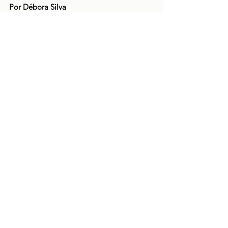
Por Débora Silva
Fardos emocionais
Ver tudo
Posts recentes