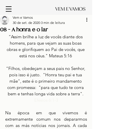
Vem e Vamos
30 de set. de 2020
3 min de leitura
08 - A honra e o lar
“Assim brilhe a luz de vocês diante dos 
homens, para que vejam as suas boas 
obras e glorifiquem ao Pai de vocês, que 
está nos céus." Mateus 5:16 
“Filhos, obedeçam a seus pais no Senhor, 
pois isso é justo.  "Honra teu pai e tua 
mãe", este é o primeiro mandamento 
com promessa:  "para que tudo te corra 
bem e tenhas longa vida sobre a terra". 
Efésios 6:1-3
Na época em que vivemos é 
extremamente comum nos depararmos 
com as más notícias nos jornais. A cada 