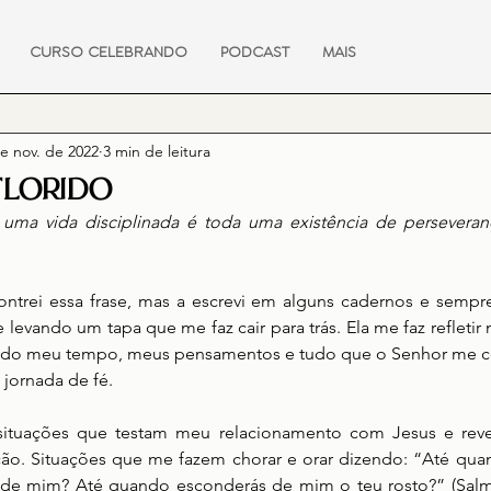
CURSO CELEBRANDO
PODCAST
MAIS
e nov. de 2022
3 min de leitura
FLORIDO
uma vida disciplinada é toda uma existência de perseveran
trei essa frase, mas a escrevi em alguns cadernos e sempre
 levando um tapa que me faz cair para trás. Ela me faz refletir 
do meu tempo, meus pensamentos e tudo que o Senhor me col
 jornada de fé.
situações que testam meu relacionamento com Jesus e reve
ão. Situações que me fazem chorar e orar dizendo: “Até quan
de mim? Até quando esconderás de mim o teu rosto?” (Salmos