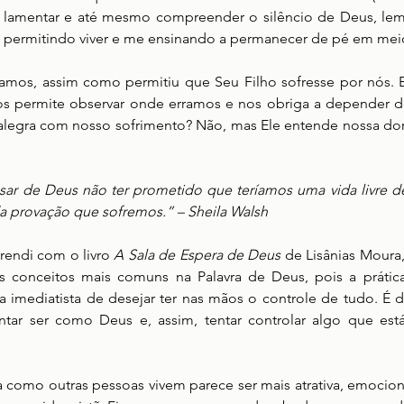
 lamentar e até mesmo compreender o silêncio de Deus, lem
 permitindo viver e me ensinando a permanecer de pé em mei
amos, assim como permitiu que Seu Filho sofresse por nós. E
nos permite observar onde erramos e nos obriga a depender de
alegra com nosso sofrimento? Não, mas Ele entende nossa dor 
ar de Deus não ter prometido que teríamos uma vida livre de 
a provação que sofremos.” – Sheila Walsh
endi com o livro 
A Sala de Espera de Deus 
de Lisânias Moura,
conceitos mais comuns na Palavra de Deus, pois a prática 
 imediatista de desejar ter nas mãos o controle de tudo. É dif
ntar ser como Deus e, assim, tentar controlar algo que est
a como outras pessoas vivem parece ser mais atrativa, emociona