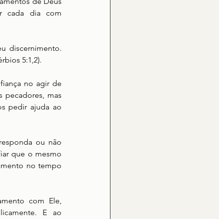
damentos de Deus 
r cada dia com 
u discernimento. 
bios 5:1,2).
iança no agir de 
s pecadores, mas 
s pedir ajuda ao 
 responda ou não 
fiar que o mesmo 
ramento no tempo 
mento com Ele, 
icamente. E ao 