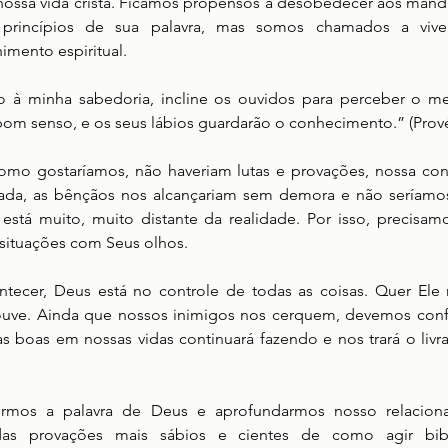
nossa vida cristã. Ficamos propensos a desobedecer aos man
rincípios de sua palavra, mas somos chamados a vive
nimento espiritual.
o à minha sabedoria, incline os ouvidos para perceber o me
om senso, e os seus lábios guardarão o conhecimento.” (Provér
omo gostaríamos, não haveriam lutas e provações, nossa conf
lada, as bênçãos nos alcançariam sem demora e não seríamo
stá muito, muito distante da realidade. Por isso, precisamo
situações com Seus olhos.
tecer, Deus está no controle de todas as coisas. Quer Ele
ouve. Ainda que nossos inimigos nos cerquem, devemos con
as boas em nossas vidas continuará fazendo e nos trará o liv
rmos a palavra de Deus e aprofundarmos nosso relaciona
as provações mais sábios e cientes de como agir bibl