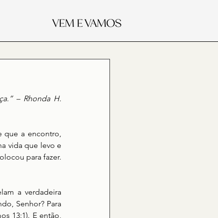
ça.” – Rhonda H. 
 que a encontro, 
na vida que levo e 
ocou para fazer. 
lam a verdadeira 
do, Senhor? Para 
 13:1). E então, 