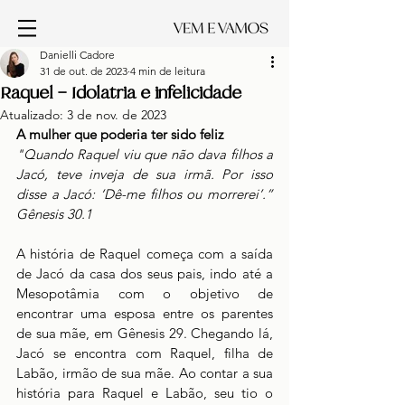
Danielli Cadore
31 de out. de 2023
4 min de leitura
Raquel – Idolatria e infelicidade
Atualizado:
3 de nov. de 2023
A mulher que poderia ter sido feliz
"Quando Raquel viu que não dava filhos a 
Jacó, teve inveja de sua irmã. Por isso 
disse a Jacó: ‘Dê-me filhos ou morrerei’.” 
Gênesis 30.1
A história de Raquel começa com a saída 
de Jacó da casa dos seus pais, indo até a 
Mesopotâmia com o objetivo de 
encontrar uma esposa entre os parentes 
de sua mãe, em Gênesis 29. Chegando lá, 
Jacó se encontra com Raquel, filha de 
Labão, irmão de sua mãe. Ao contar a sua 
história para Raquel e Labão, seu tio o 