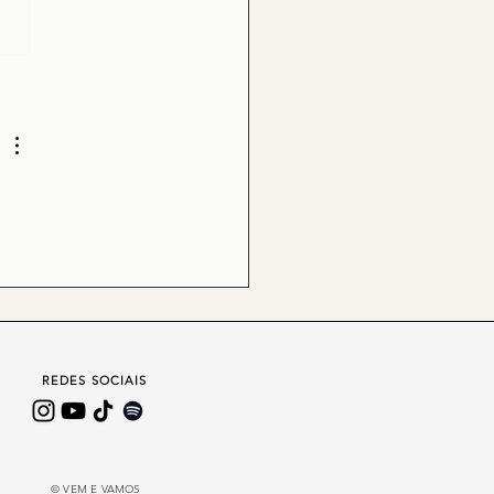
s 7.13-14 – A porta estreita
orta larga
REDES SOCIAIS
© VEM E VAMOS