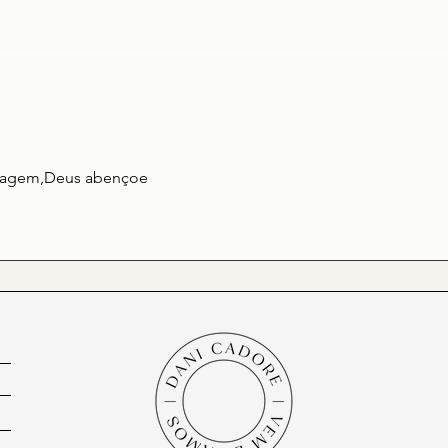
Mateus 7.15-23 – A árvore e o
Mateu
seu fruto
e a p
nsagem,Deus abençoe 