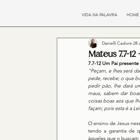
VIDA NA PALAVRA
HOME
Danielli Cadore
28 
Mateus 7.7-12
7.7-12 Um Pai presente
"Peçam, e lhes será da
pede, recebe; o que bus
pedir pão, lhe dará u
maus, sabem dar boas 
coisas boas aos que lh
façam; pois esta é a Lei
O ensino de Jesus nes
tendo a garantia de q
àqueles que o buscam v