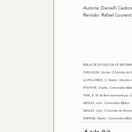
Autoria: Danielli Cador
Revisão: Rafael Loureir
BÍBLIA DE ESTUDO DA FÉ REFORMADA. 
FERGUSON, Sinclair. O Sermão do Mo
LLOYD-JONES, D. Martyn. Estudos no
PFEIFFER, Charles. Comentário Bíblic
PINK, A. W. As Bem-aventuranças. Sã
WESLEY, John. Comentário Bíblico.
WESLEY, John. O Sermão do Monte. S
WIERSBE, Warren. Comentário Bíblico