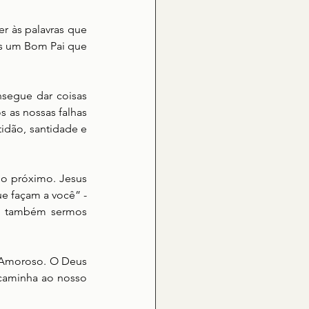
 às palavras que 
os um Bom Pai que 
egue dar coisas 
as nossas falhas 
idão, santidade e 
o próximo. Jesus 
e façam a você” - 
 também sermos 
 Amoroso. O Deus 
caminha ao nosso 