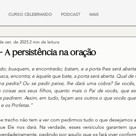
CURSO CELEBRANDO
PODCAST
MAIS
de set. de 2023
2 min de leitura
 – A persistência na oração
do; busquem, e encontrarão; batam, e a porta lhes será aberta
ca, encontra; e àquele que bate, a porta será aberta. Qual de vo
ma pedra? Ou se pedir peixe, lhe dará uma cobra? Se vocês,
coisas aos seus filhos, quanto mais o Pai de vocês, que est
e pedirem. Assim, em tudo, façam aos outros o que vocês quer
 e os Profetas.”
se trecho não tem a ver com pedirmos tudo o que desejamos a
ue Ele nos dará. Na verdade, esses versículos garantem q
erdadeiramente, pedindo por aquilo que os fará viver confor