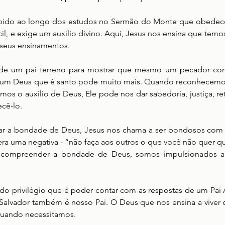
ebido ao longo dos estudos no Sermão do Monte que obedecer
cil, e exige um auxílio divino. Aqui, Jesus nos ensina que tem
 seus ensinamentos.
de um pai terreno para mostrar que mesmo um pecador cons
 e um Deus que é santo pode muito mais. Quando reconhecemos 
os o auxílio de Deus, Ele pode nos dar sabedoria, justiça, ret
cê-lo.
lar a bondade de Deus, Jesus nos chama a ser bondosos com 
era uma negativa - “não faça aos outros o que você não quer qu
o compreender a bondade de Deus, somos impulsionados a
 do privilégio que é poder contar com as respostas de um Pai
Salvador também é nosso Pai. O Deus que nos ensina a viver 
quando necessitamos.