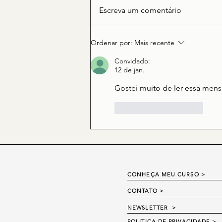
Escreva um comentário
Mateus 7.24-29 – A casa na
Ordenar por:
Mais recente
rocha e a obediência
Convidado:
12 de jan.
Gostei muito de ler essa me
Curtir
Responder
CONHEÇA MEU CURSO >
CONTATO
>
NEWSLETTER
>
POLITICA DE PRIVACIDADE >