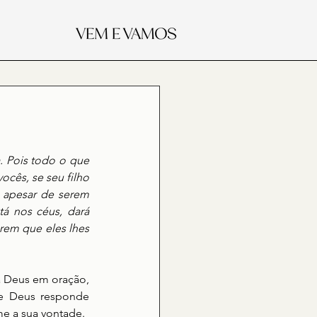
. Pois todo o que 
cês, se seu filho 
 apesar de serem 
á nos céus, dará 
em que eles lhes 
 Deus em oração, 
ue Deus responde 
me a sua vontade.