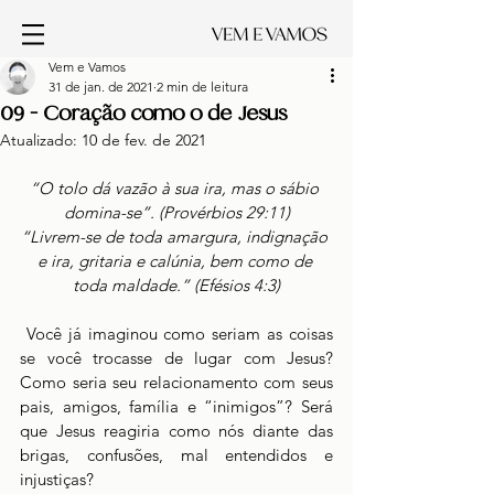
Vem e Vamos
31 de jan. de 2021
2 min de leitura
09 - Coração como o de Jesus
Atualizado:
10 de fev. de 2021
“O tolo dá vazão à sua ira, mas o sábio 
domina-se”. (Provérbios 29:11)
“Livrem-se de toda amargura, indignação 
e ira, gritaria e calúnia, bem como de 
toda maldade.” (Efésios 4:3)
 Você já imaginou como seriam as coisas 
se você trocasse de lugar com Jesus? 
Como seria seu relacionamento com seus 
pais, amigos, família e “inimigos”? Será 
que Jesus reagiria como nós diante das 
brigas, confusões, mal entendidos e 
injustiças?