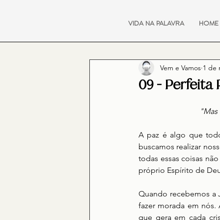
VIDA NA PALAVRA
HOME
Vem e Vamos
1 de 
09 - Perfeita 
"Mas o
A paz é algo que todo
buscamos realizar noss
todas essas coisas não
próprio Espírito de Deu
Quando recebemos a Je
fazer morada em nós. 
que gera em cada crist