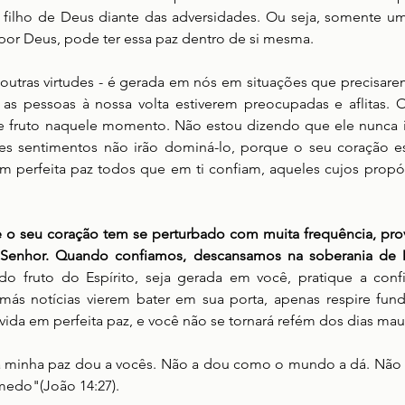
filho de Deus diante das adversidades. Ou seja, somente um
por Deus, pode ter essa paz dentro de si mesma. 
outras virtudes - é gerada em nós em situações que precisare
as pessoas à nossa volta estiverem preocupadas e aflitas. O 
e fruto naquele momento. Não estou dizendo que ele nunca irá
ses sentimentos não irão dominá-lo, porque o seu coração e
m perfeita paz todos que em ti confiam, aqueles cujos propós
e o seu coração tem se perturbado com muita frequência, prov
o Senhor. Quando confiamos, descansamos na soberania de
 do fruto do Espírito, seja gerada em você, pratique a confi
ás notícias vierem bater em sua porta, apenas respire fund
vida em perfeita paz, e você não se tornará refém dos dias mau
 a minha paz dou a vocês. Não a dou como o mundo a dá. Não s
edo"(João 14:27).