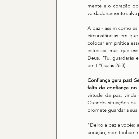
mente e o coração do 
verdadeiramente salva 
A paz - assim como as 
circunstâncias em que 
colocar em prática ess
estressar, mas que es
Deus. 
"
Tu, guardarás e
em ti"(Isaías 26:3). 
Confiança gera paz! S
falta de confiança n
virtude da paz, vinda
Quando situações ou m
promete guardar a sua 
"Deixo a paz a vocês;
coração, nem tenham m