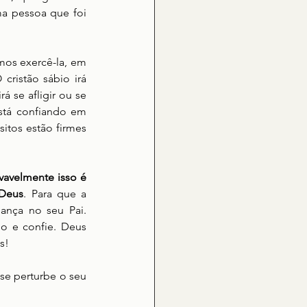
a pessoa que foi 
mos exercê-la, em 
cristão sábio irá 
 se afligir ou se 
stá confiando em 
itos estão firmes 
avelmente isso é 
 Deus
. Para que a 
ança no seu Pai. 
o e confie. Deus 
s! 
e perturbe o seu 