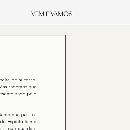
.
eira de sucesso, 
. Mas sabemos que 
esente dado pelo 
anto que passa a 
o Espírito Santo 
az, que guarda a 