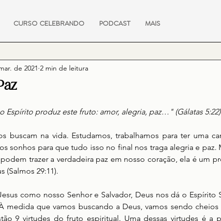
CURSO CELEBRANDO
PODCAST
MAIS
mar. de 2021
2 min de leitura
Paz
 Espírito produz este fruto: amor, alegria, paz…" (Gálatas 5:22)
s buscam na vida. Estudamos, trabalhamos para ter uma carr
os sonhos para que tudo isso no final nos traga alegria e paz
 podem trazer a verdadeira paz em nosso coração, ela é um pr
s (Salmos 29:11). 
sus como nosso Senhor e Salvador, Deus nos dá o Espírito S
À medida que vamos buscando a Deus, vamos sendo cheios d
ão 9 virtudes do fruto espiritual. Uma dessas virtudes é a p