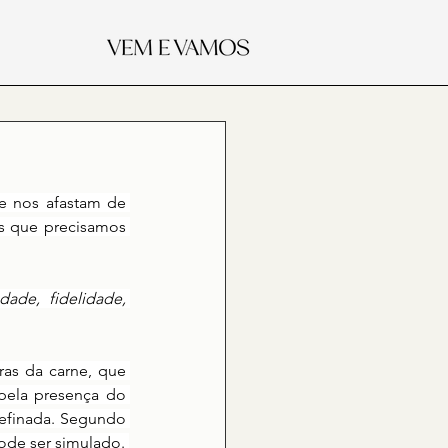
e nos afastam de 
es que precisamos 
ade, fidelidade, 
as da carne, que 
pela presença do 
efinada. Segundo 
Juarez Marcondes Filho, o fruto do Espírito não pode ser criado artificialmente nem pode ser simulado. 