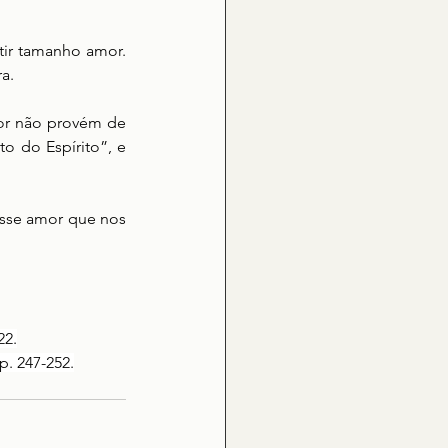
tir tamanho amor. 
a.
or não provém de 
 do Espírito”, e 
esse amor que nos 
22.
p. 247-252.