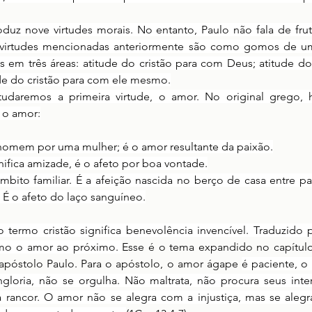
oduz nove virtudes morais. No entanto, Paulo não fala de frut
 virtudes mencionadas anteriormente são como gomos de um
s em três áreas: atitude do cristão para com Deus; atitude do
ude do cristão para com ele mesmo.
udaremos a primeira virtude, o amor. No original grego, 
 o amor:
homem por uma mulher; é o amor resultante da paixão.
ignifica amizade, é o afeto por boa vontade.
bito familiar. É a afeição nascida no berço de casa entre pais
. É o afeto do laço sanguíneo.
termo cristão significa benevolência invencível. Traduzido p
mo o amor ao próximo. 
Esse é o tema expandido no capítulo 
o apóstolo Paulo. Para o apóstolo, o amor ágape 
é paciente, o
gloria, não se orgulha. Não maltrata, não procura seus inter
a rancor. O amor não se alegra com a injustiça, mas se alegr