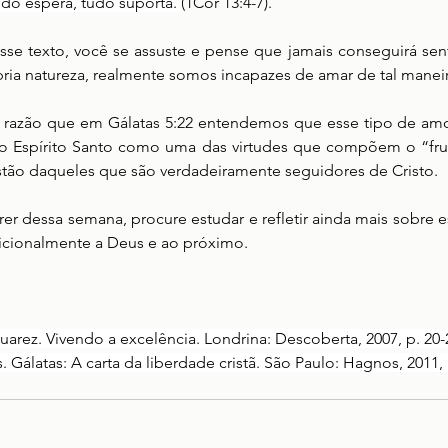
udo espera, tudo suporta. 
(1Cor 13:4-7).
esse texto, você se assuste e pense que jamais conseguirá sen
pria natureza, realmente somos incapazes de amar de tal maneir
a razão que em Gálatas 5:22 entendemos que esse tipo de am
o Espírito Santo como uma das virtudes que compõem o “fruto
ristão daqueles que são verdadeiramente seguidores de Cristo.
er dessa semana, procure estudar e refletir ainda mais sobre 
icionalmente a Deus e ao próximo. 
z. Vivendo a excelência. Londrina: Descoberta, 2007, p. 20-
Gálatas: A carta da liberdade cristã. São Paulo: Hagnos, 2011, 