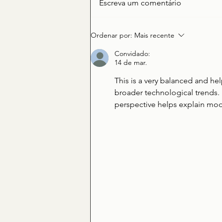
Escreva um comentário
31 - Quem te domina?
Ordenar por:
Mais recente
Convidado:
14 de mar.
This is a very balanced and he
broader technological trends. 
perspective helps explain mo