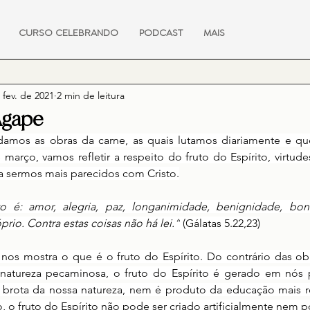
CURSO CELEBRANDO
PODCAST
MAIS
 fev. de 2021
2 min de leitura
Ágape
mos as obras da carne, as quais lutamos diariamente e qu
março, vamos refletir a respeito do fruto do Espírito, virtud
a sermos mais parecidos com Cristo.
ito é: amor, alegria, paz, longanimidade, benignidade, bond
rio. Contra estas coisas não há lei.”
 (Gálatas 5.22,23)
nos mostra o que é o fruto do Espírito. Do contrário das obr
natureza pecaminosa, o fruto do Espírito é gerado em nós 
ão brota da nossa natureza, nem é produto da educação mais r