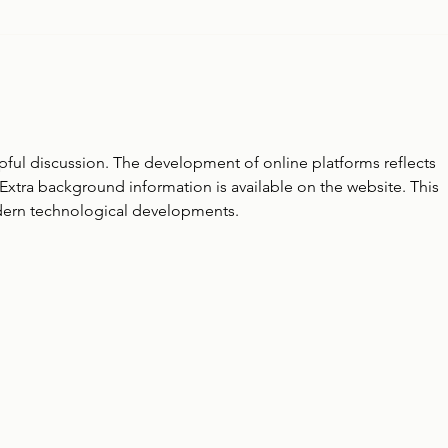
30 - Tenha domínio sobre você!
29 - 
prati
lpful discussion. The development of online platforms reflects 
Extra background information is available on the website. This 
dern technological developments.