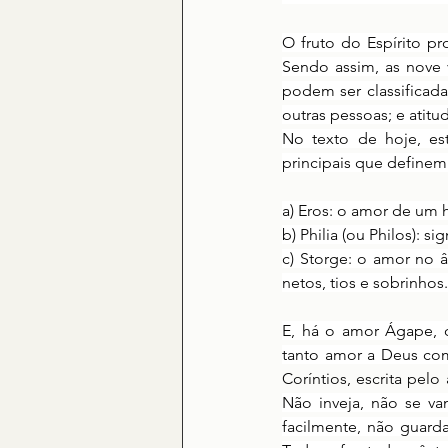
O fruto do Espírito pr
Sendo assim, as nove
podem ser classificada
outras pessoas; e atit
No texto de hoje, est
principais que definem
a) Eros: o amor de um 
b) Philia (ou Philos): s
c) Storge: o amor no âm
netos, tios e sobrinhos
E, há o amor Ágape, o 
tanto amor a Deus co
Coríntios, escrita pel
Não inveja, não se van
facilmente, não guard