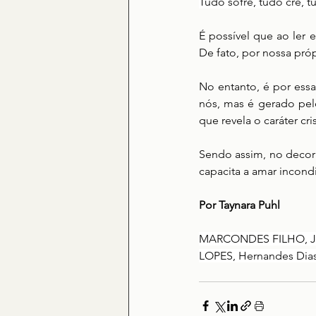
Tudo sofre, tudo crê, t
É possível que ao ler 
De fato, por nossa pró
No entanto, é por ess
nós, mas é gerado pel
que revela o caráter c
Sendo assim, no decorr
capacita a amar incond
Por Taynara Puhl
MARCONDES FILHO, Juare
LOPES, Hernandes Dias. 