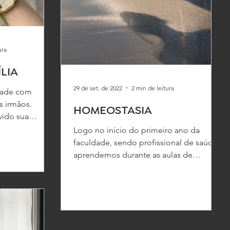
ura
LIA
29 de set. de 2022
2 min de leitura
zade com
ês irmãos.
HOMEOSTASIA
vido sua
lmente...
Logo no início do primeiro ano da
faculdade, sendo profissional de saúde,
aprendemos durante as aulas de
fisiologia sobre a homeostasia....