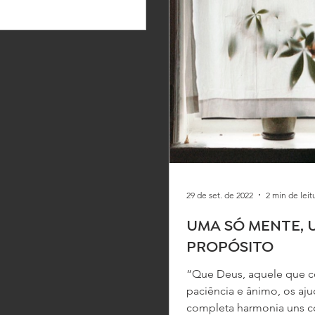
29 de set. de 2022
2 min de leit
UMA SÓ MENTE, 
PROPÓSITO
“Que Deus, aquele que 
paciência e ânimo, os aju
completa harmonia uns c