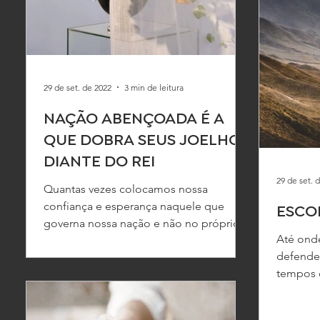
29 de set. de 2022
3 min de leitura
NAÇÃO ABENÇOADA É A
QUE DOBRA SEUS JOELHOS
DIANTE DO REI
29 de set. 
Quantas vezes colocamos nossa
confiança e esperança naquele que
ESCO
governa nossa nação e não no próprio
Até onde
Deus que governa todo o universo?
defender
Do...
tempos 
parecem 