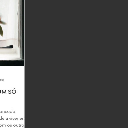
ura
UM SÓ
concede
de a viver em
om os outros,