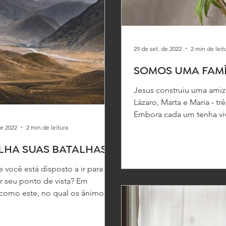
29 de set. de 2022
2 min de leit
SOMOS UMA FAMÍ
Jesus construiu uma ami
Lázaro, Marta e Maria - tr
Embora cada um tenha vi
história com Ele, e natura
de 2022
2 min de leitura
LHA SUAS BATALHAS
 você está disposto a ir para
 seu ponto de vista? Em
como este, no qual os ânimos
se exaltar mais do que...