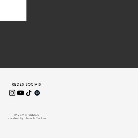
res de...
REDES SOCIAIS
© VEM E VAMOS
created by Danielli Cadore